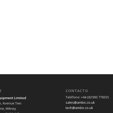
E
CONTACTO
Teléfono: +44 (0)1993 776555
uipment Limited
sales@ambic.co.uk
e, Avenue Two
tech@ambic.co.uk
ane, Witney