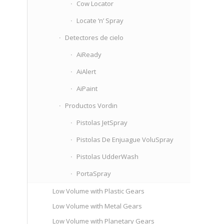
Cow Locator
Locate ‘n’ Spray
Detectores de cielo
AiReady
AiAlert
AiPaint
Productos Vordin
Pistolas JetSpray
Pistolas De Enjuague VoluSpray
Pistolas UdderWash
PortaSpray
Low Volume with Plastic Gears
Low Volume with Metal Gears
Low Volume with Planetary Gears