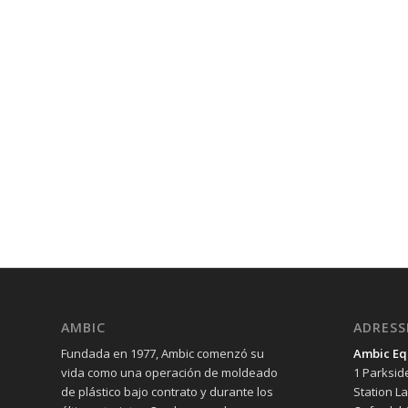
AMBIC
ADRESS
Fundada en 1977, Ambic comenzó su
Ambic Eq
vida como una operación de moldeado
1 Parksid
de plástico bajo contrato y durante los
Station L