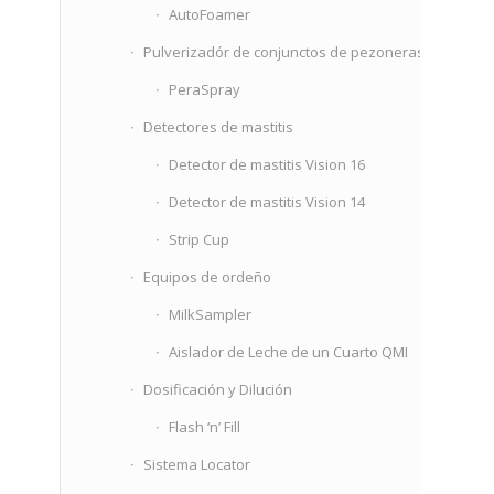
AutoFoamer
Pulverizadór de conjunctos de pezoneras
PeraSpray
Detectores de mastitis
Detector de mastitis Vision 16
Detector de mastitis Vision 14
Strip Cup
Equipos de orde­ño
MilkSampler
Aislador de Leche de un Cuarto QMI
Dosificación y Dilución
Flash ‘n’ Fill
Sistema Locator