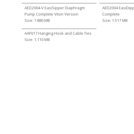
AED2004-V EasiSipper Diaphragm
AED2004 EasiDip
Pump Complete Viton Version
Complete
Size: 1.880 MB
Size: 1.517 MB
AAF017 Hanging Hook and Cable Ties
Size: 1.110 MB