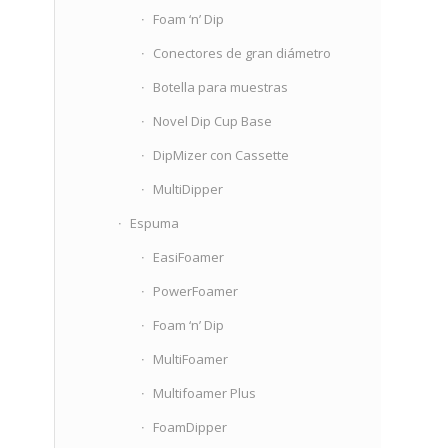
Foam ‘n’ Dip
Conectores de gran diámetro
Botella para muestras
Novel Dip Cup Base
DipMizer con Cassette
MultiDipper
Espuma
EasiFoamer
PowerFoamer
Foam ‘n’ Dip
MultiFoamer
Multifoamer Plus
FoamDipper