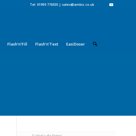
Tel: 01993 776555
|
sales@ambic.co.uk
Flash’n’Fill
Flash’n’Text
EasiDoser
Galería de Fotos