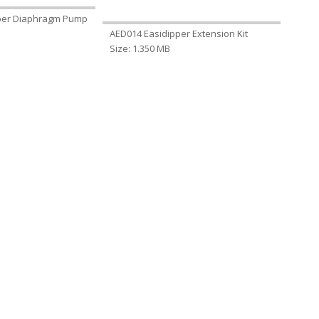
per Diaphragm Pump
AED014 Easidipper Extension Kit
Size: 1.350 MB