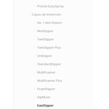
Pistola EasySpray
Copas de Inmersión
No. 1 Non Return
MiniDipper
TwinDipper
TwinDipper Plus
UniDipper
StandardDipper
MultiFoamer
Multifoamer Plus
FoamDipper
DipMizer
EasiDipper