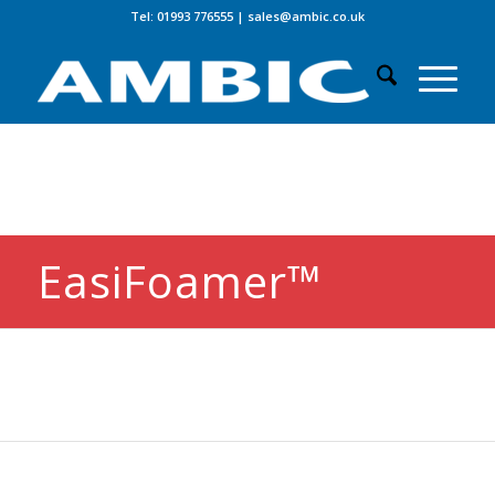
Tel: 01993 776555
|
sales@ambic.co.uk
EasiFoamer™