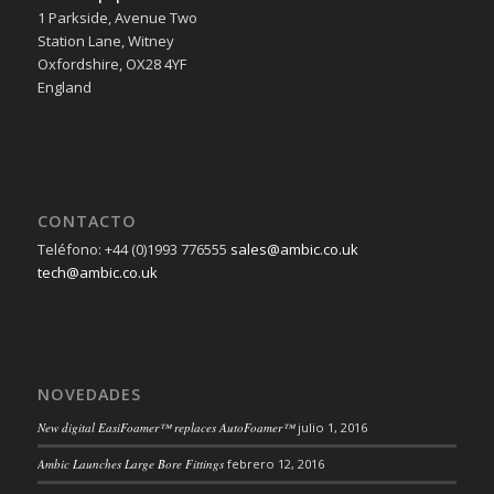
1 Parkside, Avenue Two
Station Lane, Witney
Oxfordshire, OX28 4YF
England
CONTACTO
Teléfono: +44 (0)1993 776555
sales@ambic.co.uk
tech@ambic.co.uk
NOVEDADES
New digital EasiFoamer™ replaces AutoFoamer™
julio 1, 2016
Ambic Launches Large Bore Fittings
febrero 12, 2016