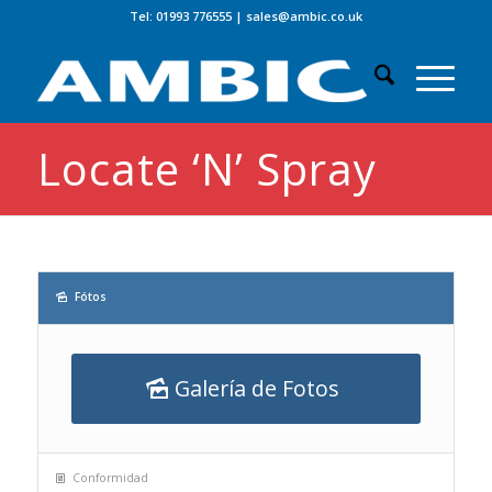
Tel: 01993 776555
|
sales@ambic.co.uk
Locate ‘n’ Spray
Fótos
Galería de Fotos
Conformidad