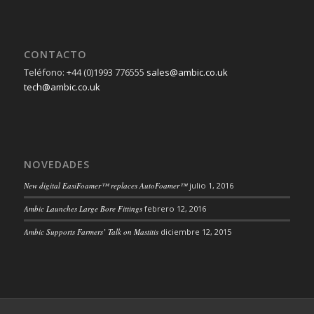
CONTACTO
Teléfono: +44 (0)1993 776555
sales@ambic.co.uk
tech@ambic.co.uk
NOVEDADES
New digital EasiFoamer™ replaces AutoFoamer™
julio 1, 2016
Ambic Launches Large Bore Fittings
febrero 12, 2016
Ambic Supports Farmers’ Talk on Mastitis
diciembre 12, 2015