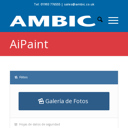
Tel: 01993 776555
|
sales@ambic.co.uk
AiPaint
Fótos
Galería de Fotos
Hojas de datos de seguridad