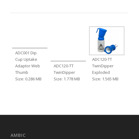
ADC001 Dip
Cup Uptake
ADC120-TT
Adaptor Web
ADC120-TT
TwinDipper
Thumb
TwinDipper
Exploded
Size: 0.286 MB
Size: 1.778 MB
Size: 1.565 MB
AMBIC