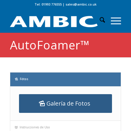
Tel: 01993 776555
|
sales@ambic.co.uk
AutoFoamer™
Fótos
Galería de Fotos
Instrucciones de Uso