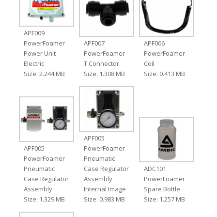
APF009
PowerFoamer
APF007
APF006
Power Unit
PowerFoamer
PowerFoamer
Electric
T Connector
Coil
Size: 2.244 MB
Size: 1.308 MB
Size: 0.413 MB
APF005
APF005
PowerFoamer
PowerFoamer
Pneumatic
Pneumatic
Case Regulator
ADC101
Case Regulator
Assembly
PowerFoamer
Assembly
Internal Image
Spare Bottle
Size: 1.329 MB
Size: 0.983 MB
Size: 1.257 MB