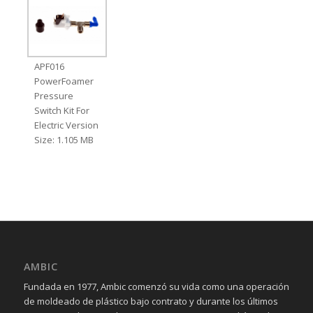
APF016
PowerFoamer
Pressure
Switch Kit For
Electric Version
Size: 1.105 MB
AMBIC
Fundada en 1977, Ambic comenzó su vida como una operación
de moldeado de plástico bajo contrato y durante los últimos