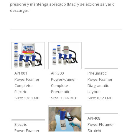
presione y mantenga apretado (Mac) y seleccione salvar o
descargar.
APF001
APF300
Pneumatic
PowerFoamer
PowerFoamer
PowerFoamer
Complete –
Complete –
Diagramatic
Electric
Pneumatic
Layout
Size: 1.611 MB
Size: 1.092 MB
Size: 0.123 MB
APF408
Electric
PowerFfoamer
PowerFoamer
Straight