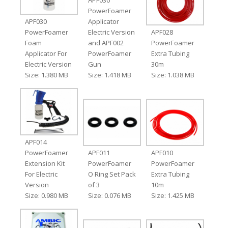
APF030
PowerFoamer
APF030
Applicator
PowerFoamer
Electric Version
APF028
Foam
and APF002
PowerFoamer
Applicator For
PowerFoamer
Extra Tubing
Electric Version
Gun
30m
Size: 1.380 MB
Size: 1.418 MB
Size: 1.038 MB
APF014
PowerFoamer
APF011
APF010
Extension Kit
PowerFoamer
PowerFoamer
For Electric
O Ring Set Pack
Extra Tubing
Version
of 3
10m
Size: 0.980 MB
Size: 0.076 MB
Size: 1.425 MB