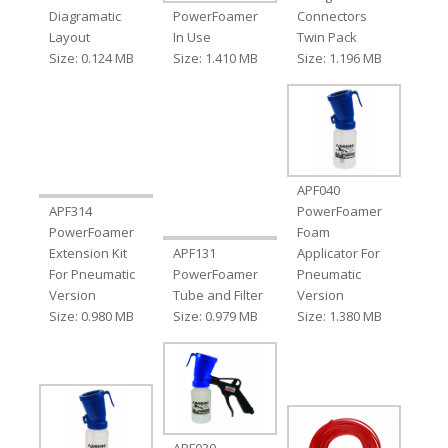
Diagramatic
PowerFoamer
Connectors
Layout
In Use
Twin Pack
Size: 0.124 MB
Size: 1.410 MB
Size: 1.196 MB
APF040
APF314
PowerFoamer
PowerFoamer
Foam
Extension Kit
APF131
Applicator For
For Pneumatic
PowerFoamer
Pneumatic
Version
Tube and Filter
Version
Size: 0.980 MB
Size: 0.979 MB
Size: 1.380 MB