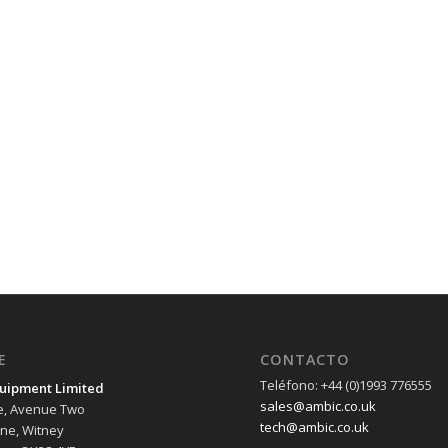
E
CONTACTO
Teléfono: +44 (0)1993 776555
uipment Limited
sales@ambic.co.uk
e, Avenue Two
tech@ambic.co.uk
ane, Witney