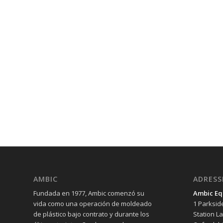
AMBIC
ADRESS
Fundada en 1977, Ambic comenzó su
Ambic Eq
vida como una operación de moldeado
1 Parksid
de plástico bajo contrato y durante los
Station L