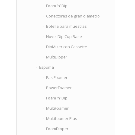
Foam ‘n’ Dip
Conectores de gran diámetro
Botella para muestras
Novel Dip Cup Base
DipMizer con Cassette
MultiDipper
Espuma
EasiFoamer
PowerFoamer
Foam ‘n’ Dip
MultiFoamer
Multifoamer Plus
FoamDipper