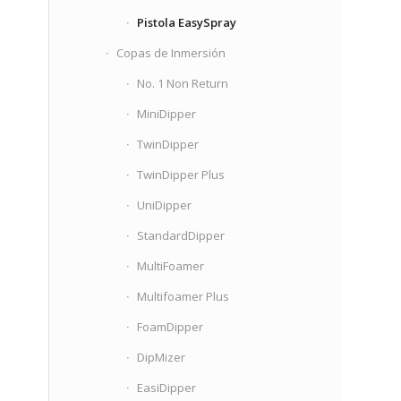
Pistola EasySpray
Copas de Inmersión
No. 1 Non Return
MiniDipper
TwinDipper
TwinDipper Plus
UniDipper
StandardDipper
MultiFoamer
Multifoamer Plus
FoamDipper
DipMizer
EasiDipper