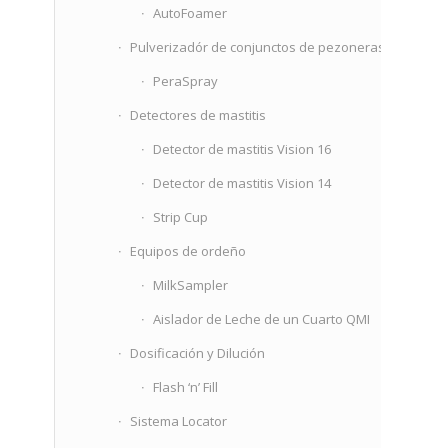
AutoFoamer
Pulverizadór de conjunctos de pezoneras
PeraSpray
Detectores de mastitis
Detector de mastitis Vision 16
Detector de mastitis Vision 14
Strip Cup
Equipos de orde­ño
MilkSampler
Aislador de Leche de un Cuarto QMI
Dosificación y Dilución
Flash ‘n’ Fill
Sistema Locator