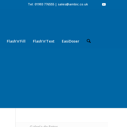
Tel: 01993 776555
|
sales@ambic.co.uk
Flash’n’Fill
Flash’n’Text
EasiDoser
Galería de Fotos