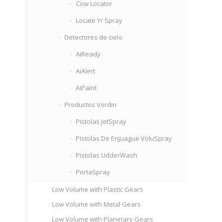
Cow Locator
Locate ‘n’ Spray
Detectores de cielo
AiReady
AiAlert
AiPaint
Productos Vordin
Pistolas JetSpray
Pistolas De Enjuague VoluSpray
Pistolas UdderWash
PortaSpray
Low Volume with Plastic Gears
Low Volume with Metal Gears
Low Volume with Planetary Gears