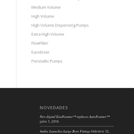
Medium Volume
High Volume
High Volume Dispensing Pumps
Extra High Volume
FlowFilter
Easidoser
Peristaltic Pumps
NOVEDADES
New digital EasiFoamer™ replaces AutoFoamer™
julio 1, 2016
Ambic Launches Large Bore Fittings
febrero 12,