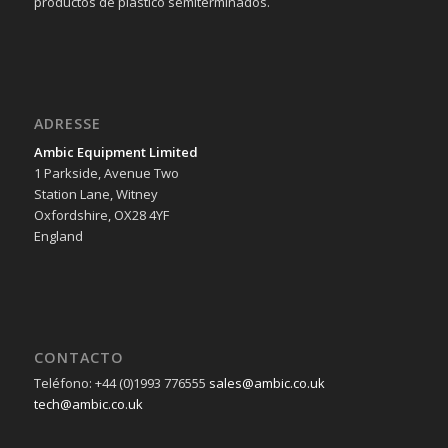
productos de plástico semiterminados.
ADRESSE
Ambic Equipment Limited
1 Parkside, Avenue Two
Station Lane, Witney
Oxfordshire, OX28 4YF
England
CONTACTO
Teléfono: +44 (0)1993 776555
sales@ambic.co.uk
tech@ambic.co.uk