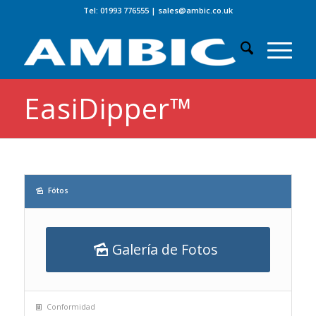
Tel: 01993 776555
|
sales@ambic.co.uk
EasiDipper™
Fótos
Galería de Fotos
Conformidad