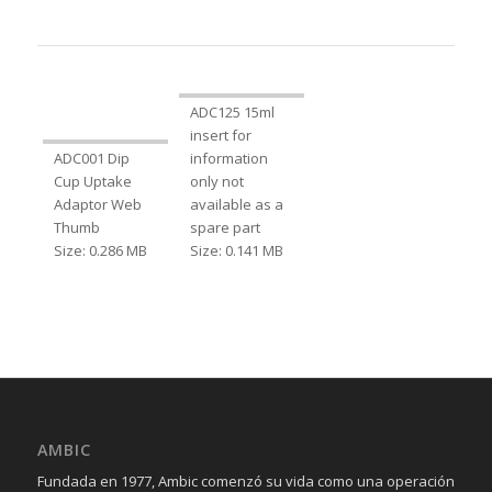
ADC125 15ml
insert for
ADC001 Dip
information
Cup Uptake
only not
Adaptor Web
available as a
Thumb
spare part
Size: 0.286 MB
Size: 0.141 MB
AMBIC
Fundada en 1977, Ambic comenzó su vida como una operación