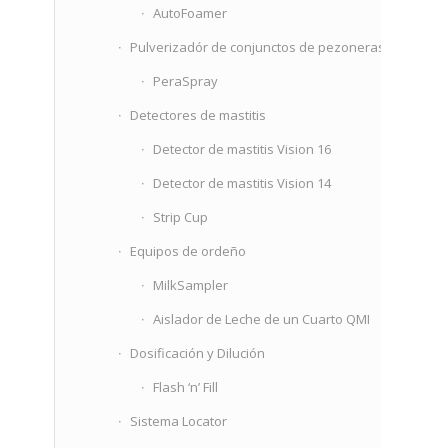
AutoFoamer
Pulverizadór de conjunctos de pezoneras
PeraSpray
Detectores de mastitis
Detector de mastitis Vision 16
Detector de mastitis Vision 14
Strip Cup
Equipos de orde­ño
MilkSampler
Aislador de Leche de un Cuarto QMI
Dosificación y Dilución
Flash ‘n’ Fill
Sistema Locator