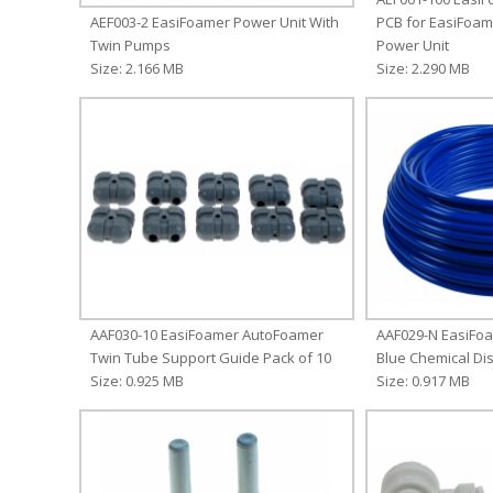
AEF003-2 EasiFoamer Power Unit With
PCB for EasiFoam
Twin Pumps
Power Unit
Size: 2.166 MB
Size: 2.290 MB
AAF030-10 EasiFoamer AutoFoamer
AAF029-N EasiFo
Twin Tube Support Guide Pack of 10
Blue Chemical Dis
Size: 0.925 MB
Size: 0.917 MB