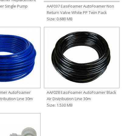
er Single Pump
AAF037 EasiFoamer AutoFoamer Non
Return Valve White PP Twin Pack
Size: 0.680 MB
amer AutoFoamer
AAF028 EasiFoamer AutoFoamer Black
tribution Line 30m
Air Distribution Line 30m
Size: 1.530 MB