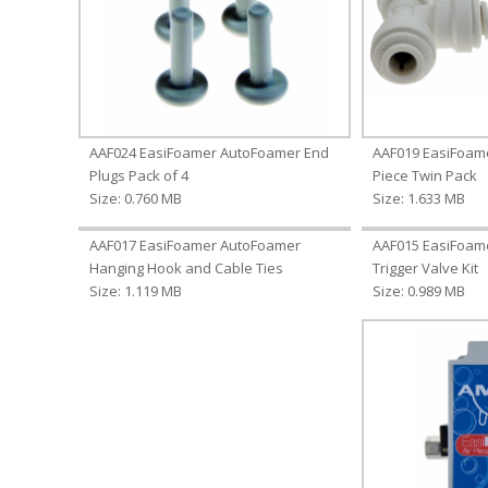
AAF024 EasiFoamer AutoFoamer End
AAF019 EasiFoam
Plugs Pack of 4
Piece Twin Pack
Size: 0.760 MB
Size: 1.633 MB
AAF017 EasiFoamer AutoFoamer
AAF015 EasiFoam
Hanging Hook and Cable Ties
Trigger Valve Kit
Size: 1.119 MB
Size: 0.989 MB