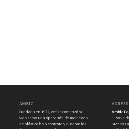
AMBIC
ADRESS
Fundada en 1977, Ambic comenzó su
Ambic Eq
vida como una operación de moldeado
1 Parksid
de plástico bajo contrato y durante los
Station L