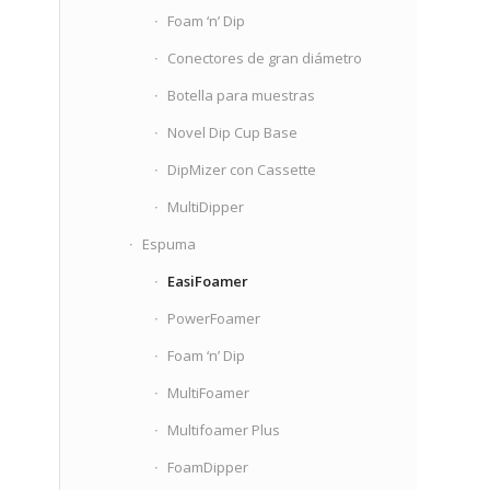
Foam ‘n’ Dip
Conectores de gran diámetro
Botella para muestras
Novel Dip Cup Base
DipMizer con Cassette
MultiDipper
Espuma
EasiFoamer
PowerFoamer
Foam ‘n’ Dip
MultiFoamer
Multifoamer Plus
FoamDipper