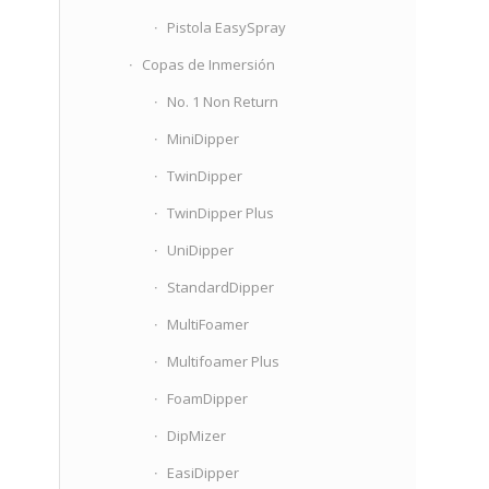
Pistola EasySpray
Copas de Inmersión
No. 1 Non Return
MiniDipper
TwinDipper
TwinDipper Plus
UniDipper
StandardDipper
MultiFoamer
Multifoamer Plus
FoamDipper
DipMizer
EasiDipper