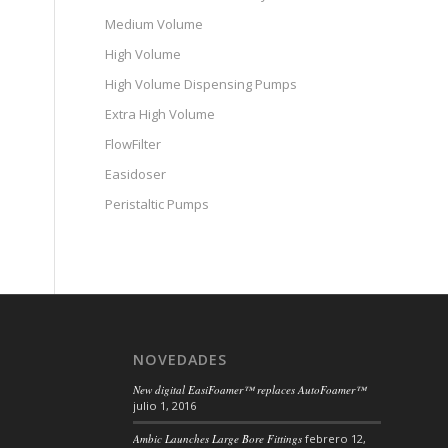
Medium Volume
High Volume
High Volume Dispensing Pumps
Extra High Volume
FlowFilter
Easidoser
Peristaltic Pumps
NOVEDADES
New digital EasiFoamer™ replaces AutoFoamer™
julio 1, 2016
Ambic Launches Large Bore Fittings
febrero 12,