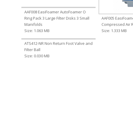
AAF008 EasiFoamer AutoFoamer O
Ring Pack 3 Large Filter Disks 3 Small
AAF005 EasiFoam
Manifolds
Compressed Air R
Size: 1.063 MB
Size: 1.333 MB
ATS412-NR Non Return Foot Valve and
Filter Ball
Size: 0.030 MB