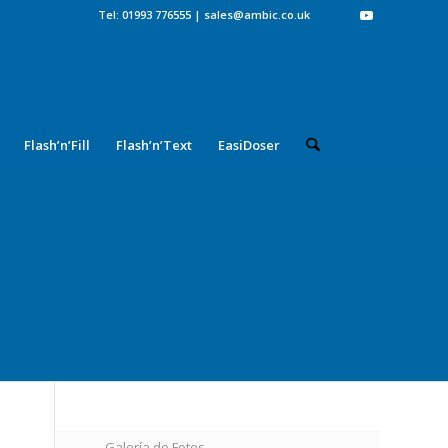
Tel: 01993 776555
|
sales@ambic.co.uk
Flash’n’Fill
Flash’n’Text
EasiDoser
Galería de Fotos