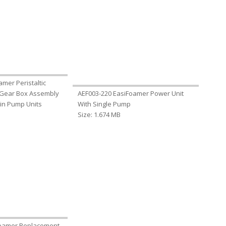
mer Peristaltic
Gear Box Assembly
AEF003-220 EasiFoamer Power Unit
win Pump Units
With Single Pump
Size: 1.674 MB
Foamer Replacement