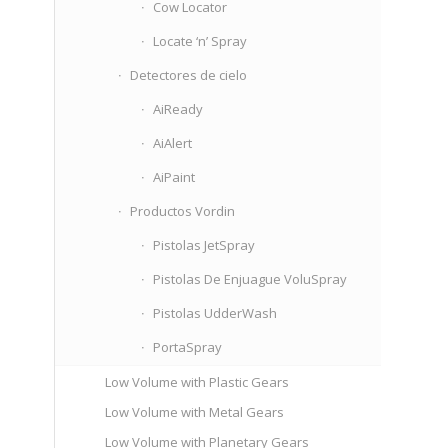
Cow Locator
Locate ‘n’ Spray
Detectores de cielo
AiReady
AiAlert
AiPaint
Productos Vordin
Pistolas JetSpray
Pistolas De Enjuague VoluSpray
Pistolas UdderWash
PortaSpray
Low Volume with Plastic Gears
Low Volume with Metal Gears
Low Volume with Planetary Gears