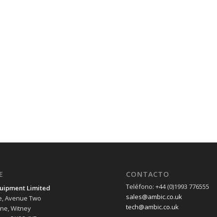
E
CONTACTO
Teléfono: +44 (0)1993 776555
uipment Limited
sales@ambic.co.uk
e, Avenue Two
tech@ambic.co.uk
ane, Witney