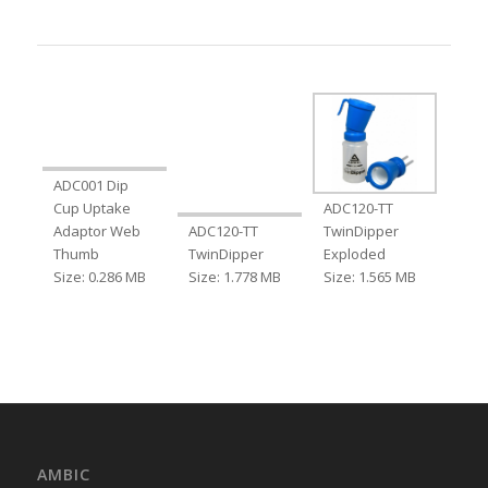
ADC001 Dip
Cup Uptake
ADC120-TT
Adaptor Web
ADC120-TT
TwinDipper
Thumb
TwinDipper
Exploded
Size: 0.286 MB
Size: 1.778 MB
Size: 1.565 MB
AMBIC