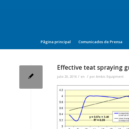
Pâgina principal
Comunicados de Prensa
Effective teat spraying 
/
/
julio 20, 2016
en
por
Ambic Equipment