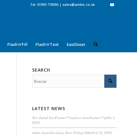
Tel: 01993 776555
|
sales@ambic.co.uk
Flash’n’Fill
Flash’n’Text
EasiDoser
SEARCH
LATEST NEWS
New digital EasiFoamer™ replaces AutoFoamer™
julio 1,
2016
Ambic Launches Large Bore Fittings
febrero 12, 2016