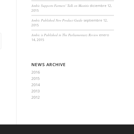
Ambic Supports Farmers’ Talk on Mastitis
diciembre 12,
2015
Ambic Published New Product Guide
septiembre 12,
2015
Ambic is Published in The Parliamentary Review
enero
14, 2015
NEWS ARCHIVE
2016
2015
2014
2013
2012