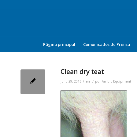
Pâgina principal
Comunicados de Prensa
Clean dry teat
/
/
julio 29, 2016
en
por
Ambic Equipment