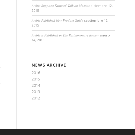
Ambic Supports Farmers’ Talk on Mastitis
diciembre 12,
2015
Ambic Published New Product Guide
septiembre 12,
2015
Ambic is Published in The Parliamentary Review
enero
14, 2015
NEWS ARCHIVE
2016
2015
2014
2013
2012