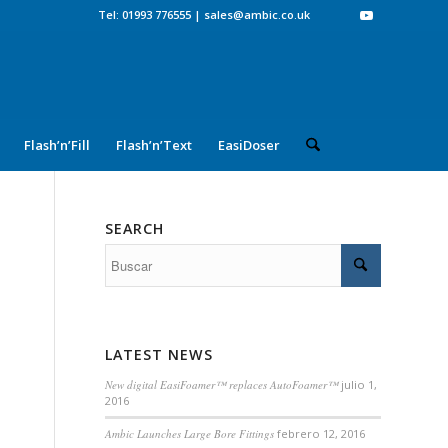
Tel: 01993 776555
|
sales@ambic.co.uk
Flash’n’Fill
Flash’n’Text
EasiDoser
SEARCH
LATEST NEWS
New digital EasiFoamer™ replaces AutoFoamer™
julio 1,
2016
Ambic Launches Large Bore Fittings
febrero 12, 2016