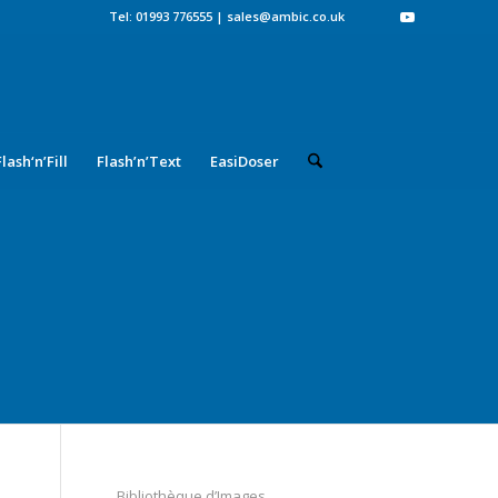
Tel: 01993 776555
|
sales@ambic.co.uk
Flash‘n’Fill
Flash’n’Text
EasiDoser
Bibliothèque d’Images