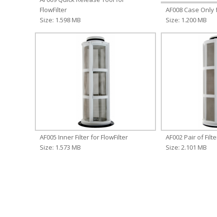
FlowFilter
AF008 Case Only f
Size: 1.598 MB
Size: 1.200 MB
AF005 Inner Filter for FlowFilter
AF002 Pair of Filte
Size: 1.573 MB
Size: 2.101 MB