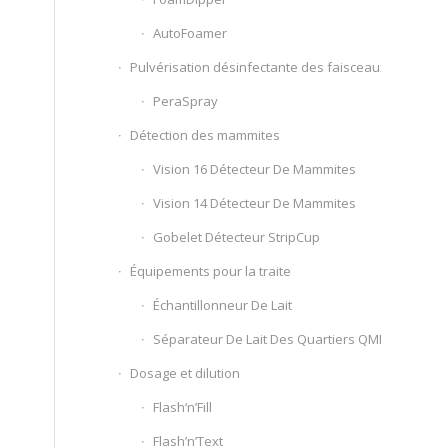
AutoFoamer
Pulvérisation désinfectante des faisceaux
PeraSpray
Détection des mammites
Vision 16 Détecteur De Mammites
Vision 14 Détecteur De Mammites
Gobelet Détecteur StripCup
Équipements pour la traite
Échantillonneur De Lait
Séparateur De Lait Des Quartiers QMI™
Dosage et dilution
Flash‘n’Fill
Flash’n’Text