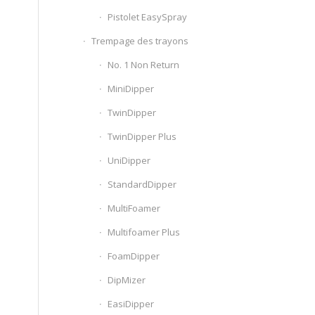
Pistolet EasySpray
Trempage des trayons
No. 1 Non Return
MiniDipper
TwinDipper
TwinDipper Plus
UniDipper
StandardDipper
MultiFoamer
Multifoamer Plus
FoamDipper
DipMizer
EasiDipper