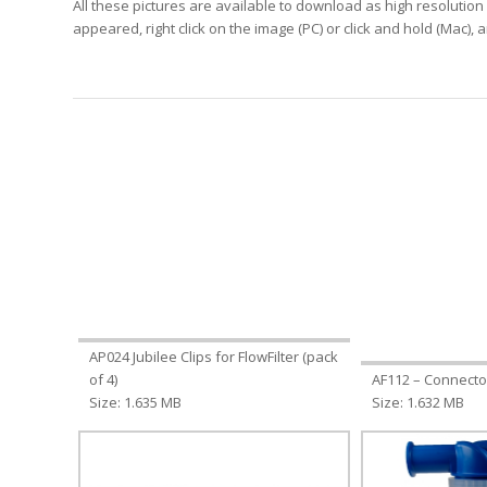
All these pictures are available to download as high resolution 
appeared, right click on the image (PC) or click and hold (Mac),
AP024 Jubilee Clips for FlowFilter (pack
of 4)
AF112 – Connector
Size: 1.635 MB
Size: 1.632 MB