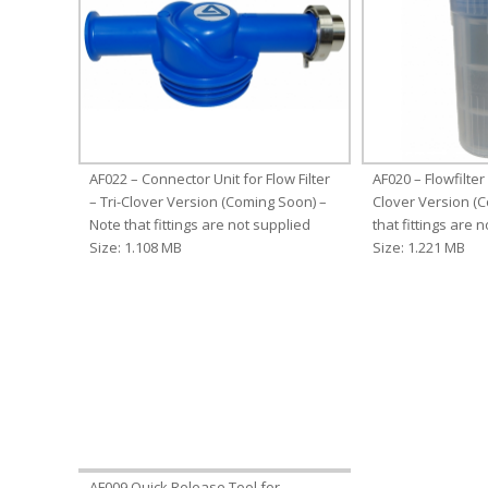
AF022 – Connector Unit for Flow Filter
AF020 – Flowfilter
– Tri-Clover Version (Coming Soon) –
Clover Version (
Note that fittings are not supplied
that fittings are 
Size: 1.108 MB
Size: 1.221 MB
AF009 Quick Release Tool for