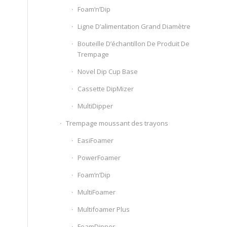
Foam‘n’Dip
Ligne D’alimentation Grand Diamètre
Bouteille D’échantillon De Produit De
Trempage
Novel Dip Cup Base
Cassette DipMizer
MultiDipper
Trempage moussant des trayons
EasiFoamer
PowerFoamer
Foam‘n’Dip
MultiFoamer
Multifoamer Plus
FoamDipper