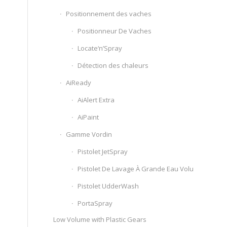
Positionnement des vaches
Positionneur De Vaches
Locate‘n’Spray
Détection des chaleurs
AiReady
AiAlert Extra
AiPaint
Gamme Vordin
Pistolet JetSpray
Pistolet De Lavage À Grande Eau VoluSpray
Pistolet UdderWash
PortaSpray
Low Volume with Plastic Gears