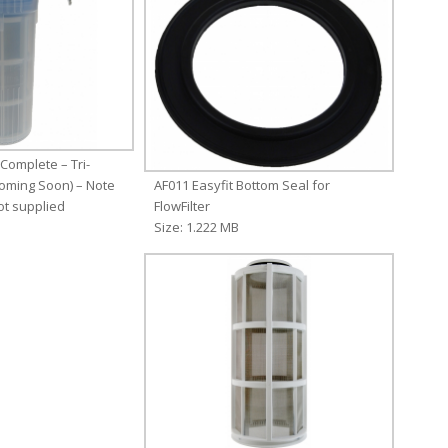
 Complete – Tri-
Coming Soon) – Note
AF011 Easyfit Bottom Seal for
not supplied
FlowFilter
Size: 1.222 MB