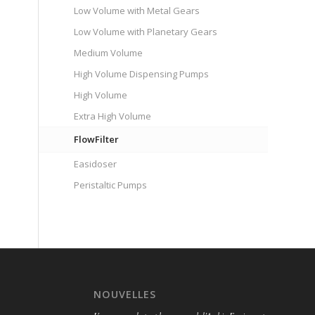
Low Volume with Metal Gears
Low Volume with Planetary Gears
Medium Volume
High Volume Dispensing Pumps
High Volume
Extra High Volume
FlowFilter
Easidoser
Peristaltic Pumps
NOUVELLES