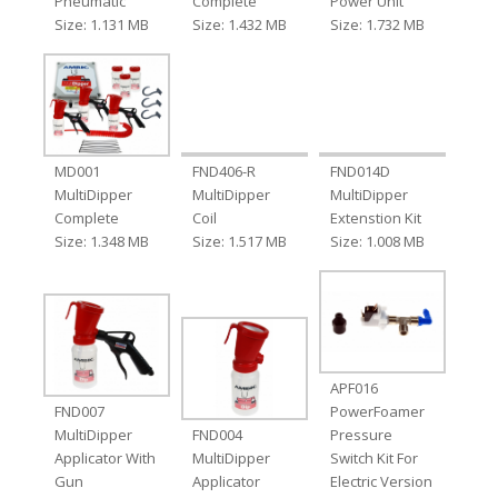
Pneumatic
Complete
Power Unit
Size: 1.131 MB
Size: 1.432 MB
Size: 1.732 MB
MD001
FND406-R
FND014D
MultiDipper
MultiDipper
MultiDipper
Complete
Coil
Extenstion Kit
Size: 1.348 MB
Size: 1.517 MB
Size: 1.008 MB
APF016
FND007
PowerFoamer
MultiDipper
FND004
Pressure
Applicator With
MultiDipper
Switch Kit For
Gun
Applicator
Electric Version