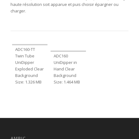
haute résolution soit apparue et puis choisir épargner ou
charger.
ADC160-TT
Twin Tube
ADC160
UniDipper
UniDipper in
Exploded Clear
Hand Clear
Background
Background
Size: 1.326 MB
Size: 1.464 MB
AMBIC