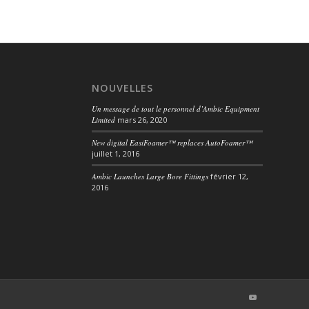
NOUVELLES
Un message de tout le personnel d’Ambic Equipment
Limited
mars 26, 2020
New digital EasiFoamer™ replaces AutoFoamer™
juillet 1, 2016
Ambic Launches Large Bore Fittings
février 12,
2016