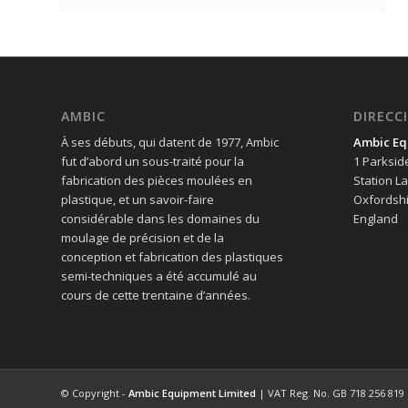
AMBIC
DIRECC
À ses débuts, qui datent de 1977, Ambic
Ambic Eq
fut d’abord un sous-traité pour la
1 Parksid
fabrication des pièces moulées en
Station L
plastique, et un savoir-faire
Oxfordshi
considérable dans les domaines du
England
moulage de précision et de la
conception et fabrication des plastiques
semi-techniques a été accumulé au
cours de cette trentaine d’années.
© Copyright -
Ambic Equipment Limited
| VAT Reg. No. GB 718 256 819