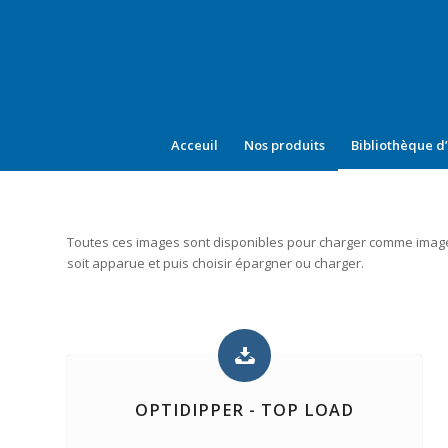
Acceuil
Nos produits
Bibliothèque d
Toutes ces images sont disponibles pour charger comme images ha
soit apparue et puis choisir épargner ou charger.
OPTIDIPPER - TOP LOAD