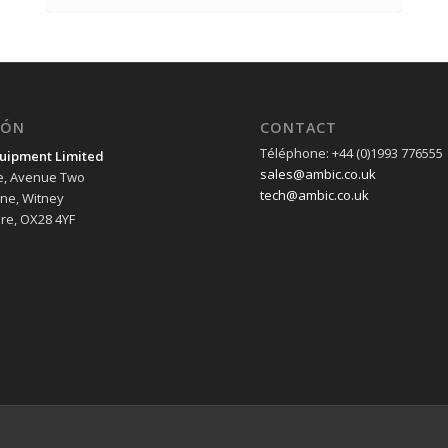
IÓN
CONTACT
Téléphone: +44 (0)1993 776555
uipment Limited
sales@ambic.co.uk
e, Avenue Two
tech@ambic.co.uk
ane, Witney
re, OX28 4YF