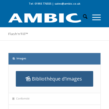
Tel: 01993 776555
|
sales@ambic.co.uk
Flash‘n’Fill™
Images
Bibliothèque d’Images
Confomité