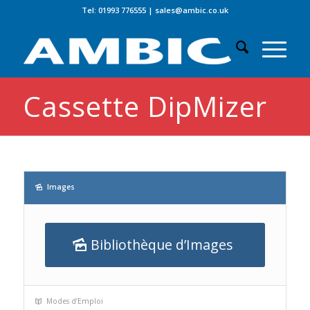
Tel: 01993 776555
|
sales@ambic.co.uk
Cassette DipMizer
Images
Bibliothèque d’Images
Modes d’Emploi