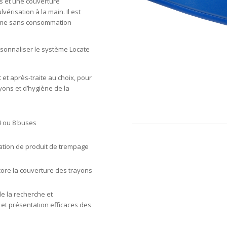
ns et une couverture
vérisation à la main. Il est
même sans consommation
ersonnaliser le système Locate
t et après-traite au choix, pour
yons et d’hygiène de la
4 ou 8 buses
ation de produit de trempage
core la couverture des trayons
de la recherche et
et présentation efficaces des