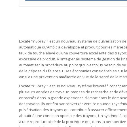
Locate ’n’ Spray™ est un nouveau système de pulvérisation de
automatique qu’Ambic a développé et produit pour les manèges d
taux de touche élevé qu’une couverture excellente des trayon
excessive de produit. À l’intégrer au système de gestion de l’inst
automatiser la procédure au point qu’il n’est plus besoin de 
de la dépose du faisceau. Des économies considérables sur l
ainsi à une prévention améliorée en vue de la santé de la mam
Locate ’n’ Spray™ est un nouveau système breveté* constituant
plusieurs années de travaux intenses de recherche et de déve
enracinés dans la grande expérience d’Ambic dans le domaine 
des trayons. Ils ont fini par converger vers ce nouveau systè
pulvérisation des trayons qui contribue à assurer efficacement
aboutir à une condition optimale des trayons. Un système à co
à une reproductibilité de la procédure qui, dans la perspectiv