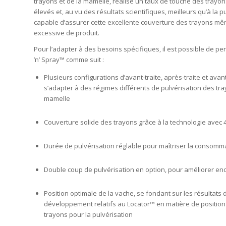
trayons et de la mamelle, réalise un taux de touche des trayo
élevés et, au vu des résultats scientifiques, meilleurs qu’à la pul
capable d’assurer cette excellente couverture des trayons 
excessive de produit.
Pour l’adapter à des besoins spécifiques, il est possible de p
’n’ Spray™ comme suit :
Plusieurs configurations d’avant-traite, après-traite et avan
s’adapter à des régimes différents de pulvérisation des tra
mamelle
Couverture solide des trayons grâce à la technologie avec 
Durée de pulvérisation réglable pour maîtriser la consomm
Double coup de pulvérisation en option, pour améliorer en
Position optimale de la vache, se fondant sur les résultats 
développement relatifs au Locator™ en matière de position 
trayons pour la pulvérisation