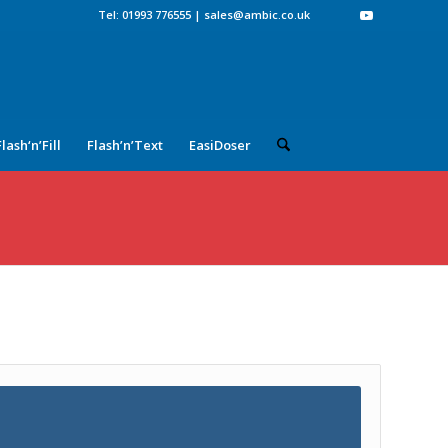
Tel: 01993 776555
|
sales@ambic.co.uk
Flash‘n’Fill
Flash’n’Text
EasiDoser