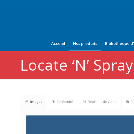
Acceuil
Nos produits
Bibliothèque d
Locate ‘n’ Spray
Images
Confomité
Dépliants de Vente
Po