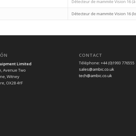
Détecteur de mammite Vision 16 (à l
Détecteur de mammite Vision 16 (lo
IÓN
CONTACT
Téléphone: +44 (0)1993 776555
uipment Limited
sales@ambic.co.uk
e, Avenue Two
tech@ambic.co.uk
ane, Witney
re, OX28 4YF