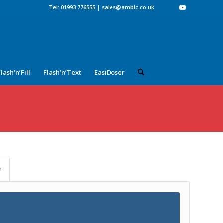
Tel: 01993 776555
|
sales@ambic.co.uk
Flash‘n’Fill
Flash’n’Text
EasiDoser
s