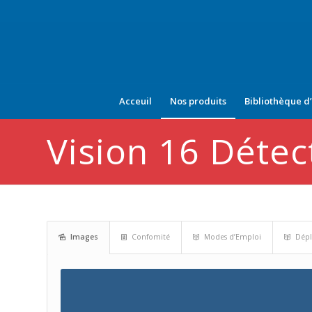
Acceuil
Nos produits
Bibliothèque d
Vision 16 Déte
Images
Confomité
Modes d’Emploi
Dépl