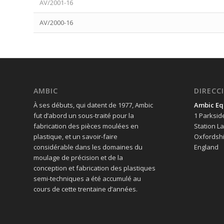
AV/2001-16
AV/2000-16
AMBIC
DIRECC
À ses débuts, qui datent de 1977, Ambic
Ambic Eq
fut d’abord un sous-traité pour la
1 Parksid
fabrication des pièces moulées en
Station L
plastique, et un savoir-faire
Oxfordshi
considérable dans les domaines du
England
moulage de précision et de la
conception et fabrication des plastiques
semi-techniques a été accumulé au
cours de cette trentaine d’années.