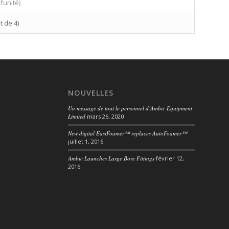
’unité)
t de 4)
NOUVELLES
Un message de tout le personnel d’Ambic Equipment
Limited
mars 26, 2020
New digital EasiFoamer™ replaces AutoFoamer™
juillet 1, 2016
Ambic Launches Large Bore Fittings
février 12,
2016