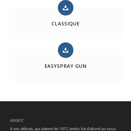
CLASSIQUE
EASYSPRAY GUN
AMBIC
À ses débuts, qui datent de 1977, Ambic fut d’abord un sous-