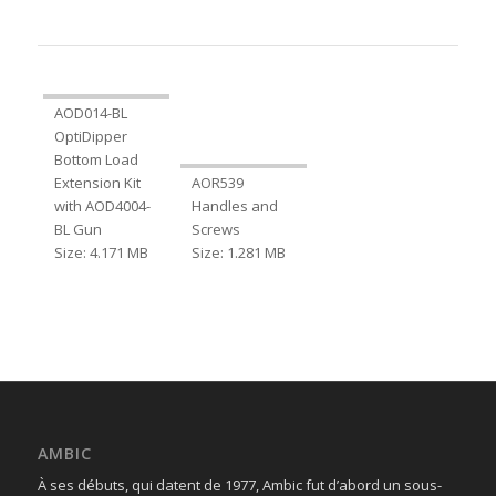
AOD014-BL
OptiDipper
Bottom Load
Extension Kit
AOR539
with AOD4004-
Handles and
BL Gun
Screws
Size: 4.171 MB
Size: 1.281 MB
AMBIC
À ses débuts, qui datent de 1977, Ambic fut d’abord un sous-