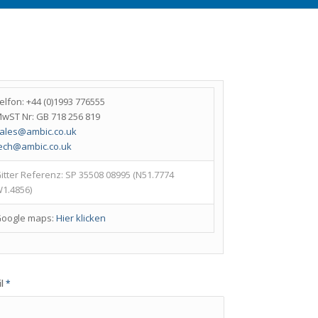
elfon: +44 (0)1993 776555
wST Nr: GB 718 256 819
ales@ambic.co.uk
ech@ambic.co.uk
itter Referenz: SP 35508 08995 (N51.7774
1.4856)
oogle maps:
Hier klicken
il
*