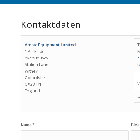
Kontaktdaten
Ambic Equipment Limited
T
1 Parkside
M
Avenue Two
s
Station Lane
t
Witney
G
Oxfordshire
W
OX28 4YF
England
G
Name
*
E-Ma