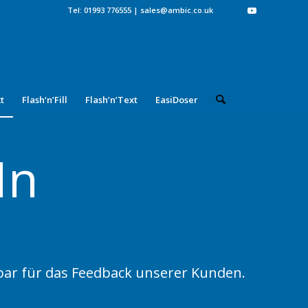
Tel: 01993 776555
|
sales@ambic.co.uk
t
Flash‘n’Fill
Flash’n’Text
EasiDoser
In
kbar für das Feedback unserer Kunden.