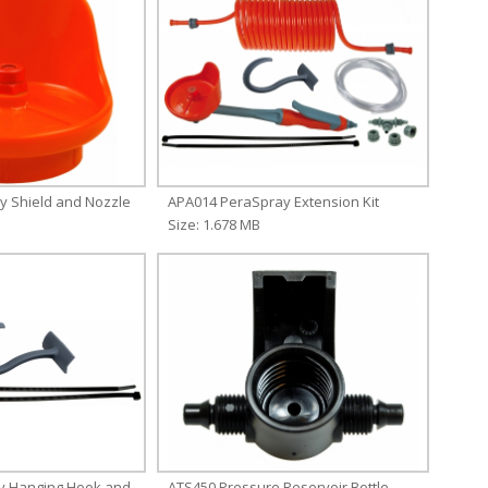
y Shield and Nozzle
APA014 PeraSpray Extension Kit
Size: 1.678 MB
y Hanging Hook and
ATS450 Pressure Reservoir Bottle