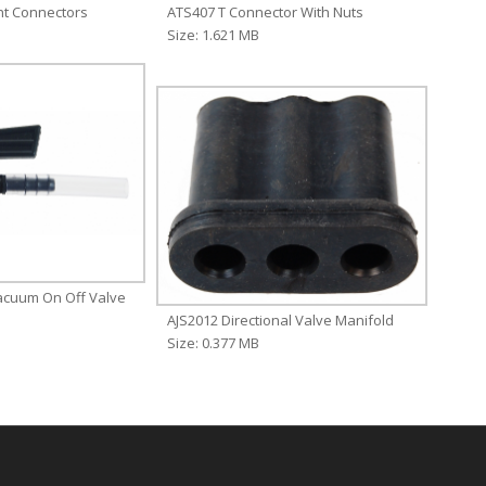
ht Connectors
ATS407 T Connector With Nuts
Size: 1.621 MB
Vacuum On Off Valve
AJS2012 Directional Valve Manifold
Size: 0.377 MB