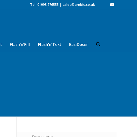
Tel: 01993 776555
|
sales@ambic.co.uk
t
Flash‘n’Fill
Flash’n’Text
EasiDoser
Fotogalerie