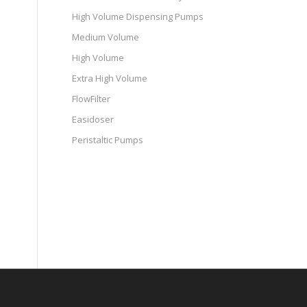
High Volume Dispensing Pumps
Medium Volume
High Volume
Extra High Volume
FlowFilter
Easidoser
Peristaltic Pumps