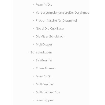
Foam ‘n’ Dip
Versorgungsleitung großer Durchmesser
Probenflasche für Dippmittel
Novel Dip Cup Base
DipMizer Schubfach
MultiDipper
Schaumdippen
EasiFoamer
PowerFoamer
Foam ‘n’ Dip
MultiFoamer
Multifoamer Plus
FoamDipper