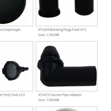
lve Diaphragm
ATS429 Blanking Plugs Pack of 2
Size: 1.726 MB
er Only Pack of 2
ATS413 Vaccum Pipe Adaptor
Size: 1.506 MB