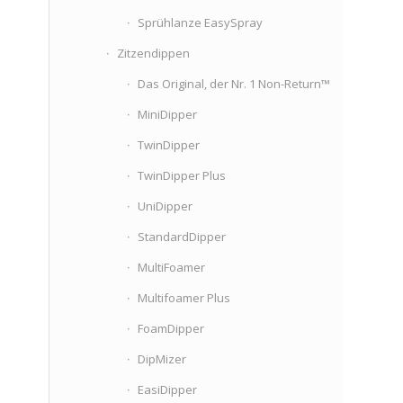
Sprühlanze EasySpray
Zitzendippen
Das Original, der Nr. 1 Non-Return™
MiniDipper
TwinDipper
TwinDipper Plus
UniDipper
StandardDipper
MultiFoamer
Multifoamer Plus
FoamDipper
DipMizer
EasiDipper