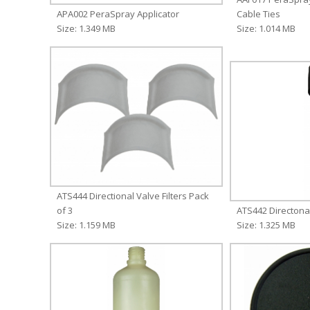
APA002 PeraSpray Applicator
Cable Ties
Size: 1.349 MB
Size: 1.014 MB
ATS444 Directional Valve Filters Pack
of 3
ATS442 Directona
Size: 1.159 MB
Size: 1.325 MB