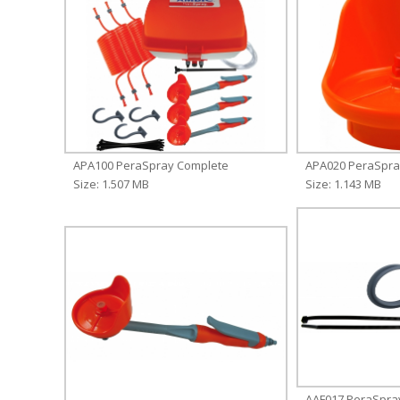
APA100 PeraSpray Complete
APA020 PeraSpra
Size: 1.507 MB
Size: 1.143 MB
AAF017 PeraSpra