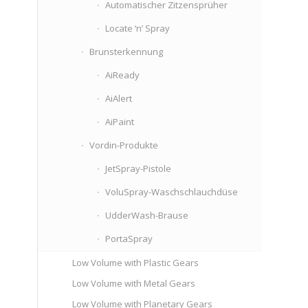
Automatischer Zitzensprüher
Locate ‘n’ Spray
Brunsterkennung
AiReady
AiAlert
AiPaint
Vordin-Produkte
JetSpray-Pistole
VoluSpray-Waschschlauchdüse
UdderWash-Brause
PortaSpray
Low Volume with Plastic Gears
Low Volume with Metal Gears
Low Volume with Planetary Gears