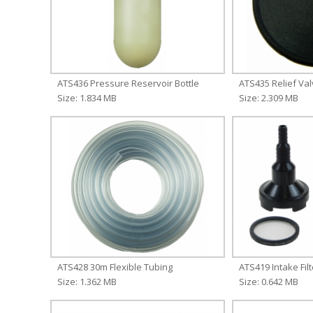
ATS436 Pressure Reservoir Bottle
ATS435 Relief Va
Size: 1.834 MB
Size: 2.309 MB
ATS428 30m Flexible Tubing
ATS419 Intake Filt
Size: 1.362 MB
Size: 0.642 MB