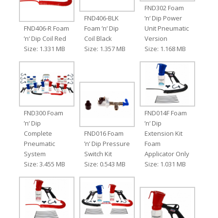
FND302 Foam
FND406-BLK
’n‘ Dip Power
FND406-R Foam
Foam ’n‘ Dip
Unit Pneumatic
’n‘ Dip Coil Red
Coil Black
Version
Size: 1.331 MB
Size: 1.357 MB
Size: 1.168 MB
FND300 Foam
FND014F Foam
’n‘ Dip
’n‘ Dip
Complete
FND016 Foam
Extension Kit
Pneumatic
’n‘ Dip Pressure
Foam
System
Switch Kit
Applicator Only
Size: 3.455 MB
Size: 0.543 MB
Size: 1.031 MB