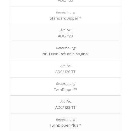
ADC/100
StandardDipper™
ADC/120
Nr. 1 Non-Return™ original
ADC/120-TT
TwinDipper™
ADC/123-TT
TwinDipper Plus™