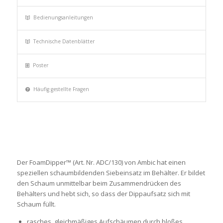
Bedienungsanleitungen
Technische Datenblätter
Poster
Häufig gestellte Fragen
Der FoamDipper™ (Art. Nr. ADC/130) von Ambic hat einen
speziellen schaumbildenden Siebeinsatz im Behälter. Er bildet
den Schaum unmittelbar beim Zusammendrücken des
Behälters und hebt sich, so dass der Dippaufsatz sich mit
Schaum füllt.
rasches, gleichmäßiges Aufschäumen durch bloßes