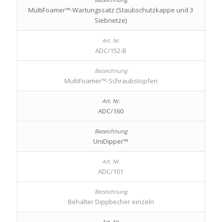
MultiFoamer™-Wartungssatz (Staubschutzkappe und 3
Siebnetze)
ADC/152-B
MultiFoamer™-Schraubstopfen
ADC/160
UniDipper™
ADC/101
Behälter Dippbecher einzeln