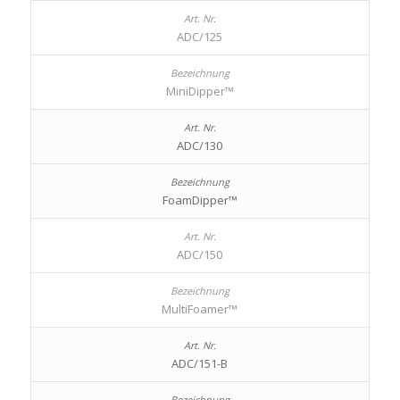
ADC/125
MiniDipper™
ADC/130
FoamDipper™
ADC/150
MultiFoamer™
ADC/151-B