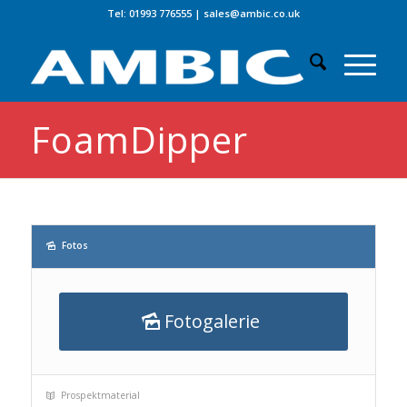
Tel: 01993 776555
|
sales@ambic.co.uk
FoamDipper
Fotos
Fotogalerie
Prospektmaterial