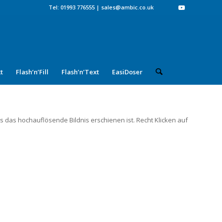
Tel: 01993 776555
|
sales@ambic.co.uk
t
Flash‘n’Fill
Flash’n’Text
EasiDoser
is das hochauflösende Bildnis erschienen ist. Recht Klicken auf