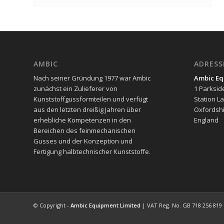
AMBIC
ADRESS
Nach seiner Gründung 1977 war Ambic
Ambic Eq
zunächst ein Zulieferer von
1 Parksid
Kunststoffgussformteilen und verfügt
Station L
aus den letzten dreißig Jahren über
Oxfordshi
erhebliche Kompetenzen in den
England
Bereichen des feinmechanischen
Gusses und der Konzeption und
Fertigung halbtechnischer Kunststoffe.
© Copyright -
Ambic Equipment Limited
| VAT Reg. No. GB 718 256 819