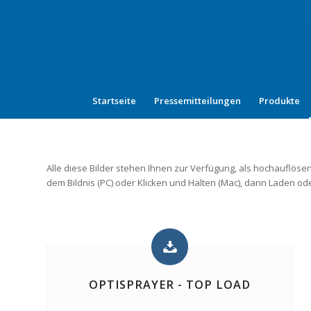
Startseite
Pressemitteilungen
Produkte
Alle diese Bilder stehen Ihnen zur Verfügung, als hochauflösen
dem Bildnis (PC) oder Klicken und Halten (Mac), dann Laden o
OPTISPRAYER - TOP LOAD