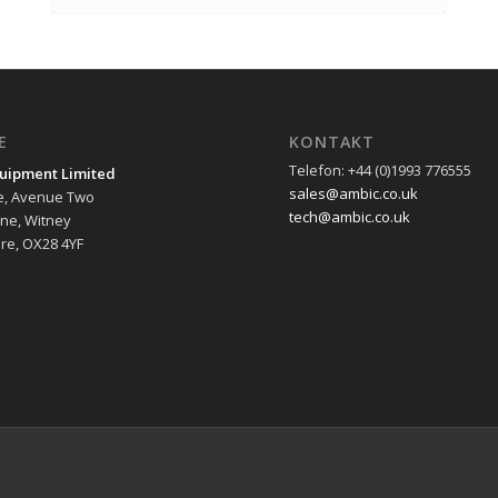
E
KONTAKT
Telefon: +44 (0)1993 776555
uipment Limited
sales@ambic.co.uk
e, Avenue Two
tech@ambic.co.uk
ane, Witney
re, OX28 4YF