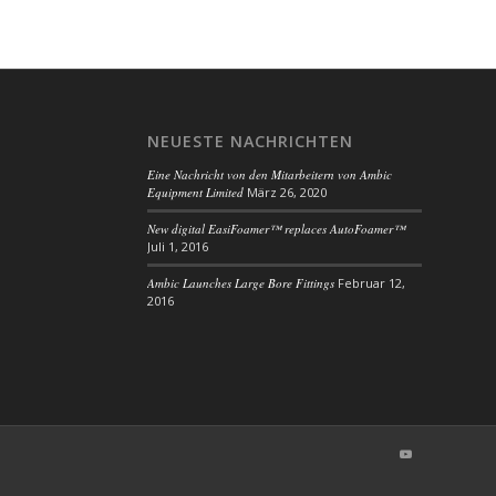
NEUESTE NACHRICHTEN
Eine Nachricht von den Mitarbeitern von Ambic
Equipment Limited
März 26, 2020
New digital EasiFoamer™ replaces AutoFoamer™
Juli 1, 2016
Ambic Launches Large Bore Fittings
Februar 12,
2016