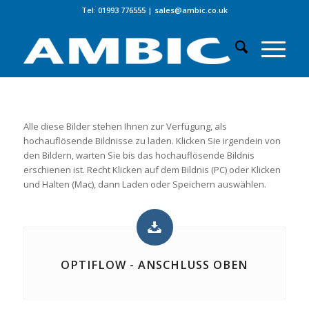
Tel: 01993 776555
|
sales@ambic.co.uk
Alle diese Bilder stehen Ihnen zur Verfügung, als
hochauflösende Bildnisse zu laden. Klicken Sie irgendein von
den Bildern, warten Sie bis das hochauflösende Bildnis
erschienen ist. Recht Klicken auf dem Bildnis (PC) oder Klicken
und Halten (Mac), dann Laden oder Speichern auswählen.
OPTIFLOW - ANSCHLUSS OBEN