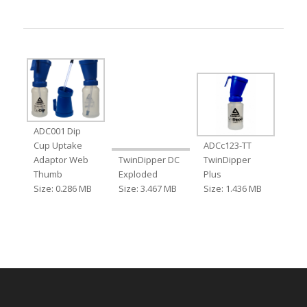
ADC001 Dip
Cup Uptake
ADCc123-TT
Adaptor Web
TwinDipper DC
TwinDipper
Thumb
Exploded
Plus
Size: 0.286 MB
Size: 3.467 MB
Size: 1.436 MB