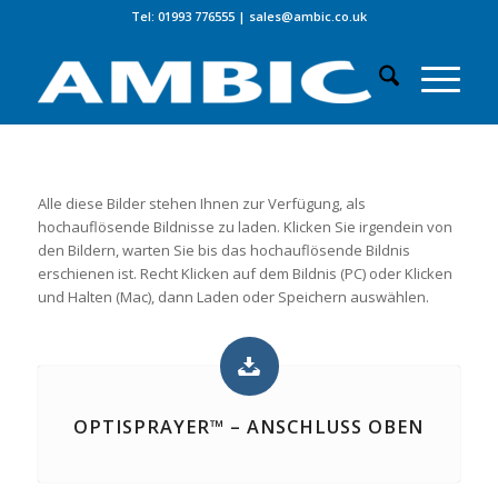
Tel: 01993 776555
|
sales@ambic.co.uk
Alle diese Bilder stehen Ihnen zur Verfügung, als
hochauflösende Bildnisse zu laden. Klicken Sie irgendein von
den Bildern, warten Sie bis das hochauflösende Bildnis
erschienen ist. Recht Klicken auf dem Bildnis (PC) oder Klicken
und Halten (Mac), dann Laden oder Speichern auswählen.
OPTISPRAYER™ – ANSCHLUSS OBEN