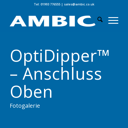
Tel: 01993 776555
|
sales@ambic.co.uk
OptiDipper™
– Anschluss
Oben
Fotogalerie