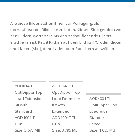
Alle diese Bilder stehen Ihnen zur Verfügung, als
hochauflösende Bildnisse zu laden. Klicken Sie irgendein von
den Bildern, warten Sie bis das hochauflösende Bildnis
erschienen ist. Recht Klicken auf dem Bildnis (PC) oder Klicken
und Halten (Mac), dann Laden oder Speichern auswählen.
AOD014-TL
AOD014E-TL
OptiDipper Top
OptiDipper Top
Load Extension
Load Extension
AOD4004-TL
Kit with
Kit with
OptiDipper Top
Standard
Extended
Load with
AOD4004-TL
AOD4004E-TL
Standard
Gun
Gun
Lance
Size: 3.673 MB
Size: 3.795 MB
Size: 1.005 MB