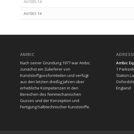
AV/005-14
AV/001-14
AMBIC
ADRESS
Nach seiner Gründung 1977 war Ambic
Ambic Eq
zunächst ein Zulieferer von
1 Parksid
Kunststoffgussformteilen und verfügt
Station L
aus den letzten dreißig Jahren über
Oxfordshi
erhebliche Kompetenzen in den
England
Bereichen des feinmechanischen
Gusses und der Konzeption und
Fertigung halbtechnischer Kunststoffe.