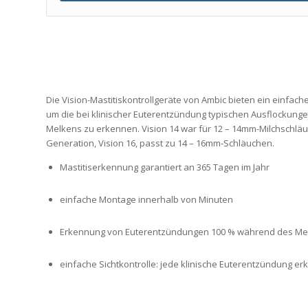
Die Vision-Mastitiskontrollgeräte von Ambic bieten ein einfac
um die bei klinischer Euterentzündung typischen Ausflockunge
Melkens zu erkennen. Vision 14 war für 12 – 14mm-Milchschläu
Generation, Vision 16, passt zu 14 – 16mm-Schläuchen.
Mastitiserkennung garantiert an 365 Tagen im Jahr
einfache Montage innerhalb von Minuten
Erkennung von Euterentzündungen 100 % während des Me
einfache Sichtkontrolle: jede klinische Euterentzündung er