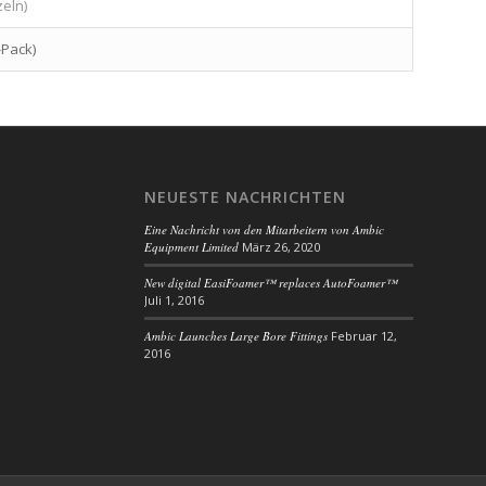
zeln)
-Pack)
NEUESTE NACHRICHTEN
Eine Nachricht von den Mitarbeitern von Ambic
Equipment Limited
März 26, 2020
New digital EasiFoamer™ replaces AutoFoamer™
Juli 1, 2016
Ambic Launches Large Bore Fittings
Februar 12,
2016