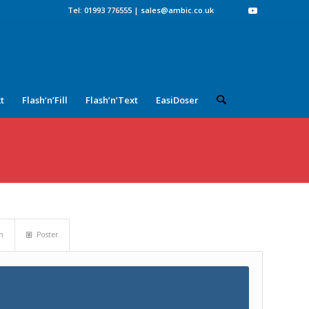
Tel: 01993 776555
|
sales@ambic.co.uk
t
Flash‘n’Fill
Flash’n’Text
EasiDoser
en
Poster