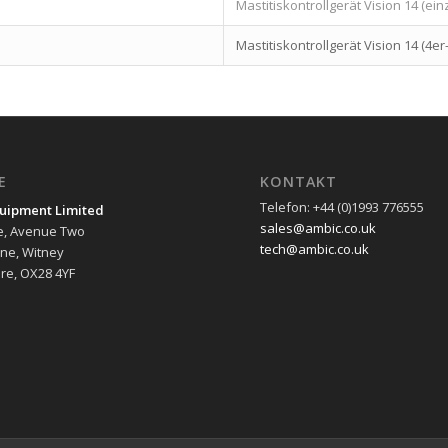
Mastitiskontrollgerät Vision 14 (ein
Mastitiskontrollgerät Vision 14 (4er
E
KONTAKT
Telefon: +44 (0)1993 776555
uipment Limited
sales@ambic.co.uk
e, Avenue Two
tech@ambic.co.uk
ane, Witney
re, OX28 4YF