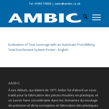
Tel: 01993 776555
|
sales@ambic.co.uk
Evaluation of Teat coverage with an Automatic Post Milking
Teat Disinfectant System Poster - English
AMBIC
À ses débuts, qui datent de 1977, Ambic fut d’abord un sous-
traité pour la fabrication des pièces moulées en plastique, et
un savoir-faire considérable dans les domaines du moulage
de précision et de la conception et fabrication des plastiques